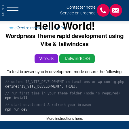
MENU
Contacter notre
Service en urgence
+3243554120
chirab
Hello World!
Home
Centre médical du Haut-Pré
Wordpress Theme rapid development using
Vite & Tailwindcss
ViteJS
TailwindCSS
To test browser sync in development mode ensure the following:
// define IS_VITE_DEVELOPMENT in functions or wp-config.php
define('IS_VITE_DEVELOPMENT', TRUE);
// run first time in your
theme folder
(node.js required)
npm install
// start development & refresh your browser
npm run dev
More instructions here
.
Pied de page