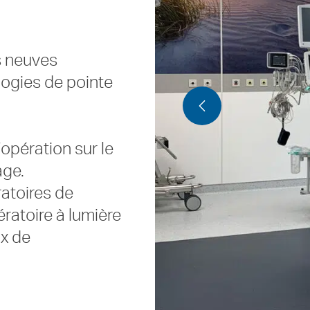
s neuves
logies de pointe
’opération sur le
age.
ratoires de
ératoire à lumière
ux de