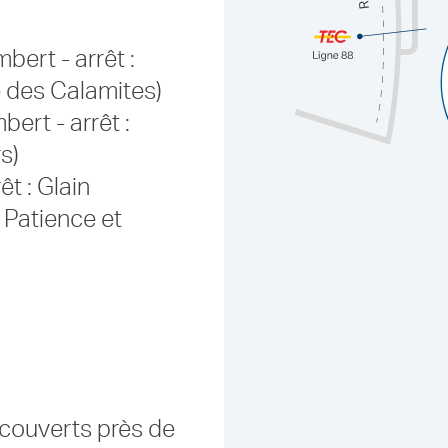
bert - arrêt :
e des Calamites)
ert - arrêt :
s)
êt : Glain
 Patience et
couverts près de