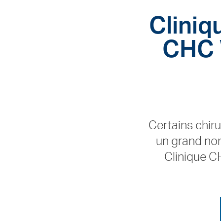
Cliniq
CHC 
Certains chir
un grand nom
Clinique C