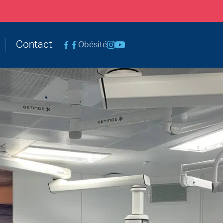
le@chc.be
Contact
Obésité
Voir la page Facebook Chirurgie Abdomina
Voir la page Instagram
Voir la chaine Youtube