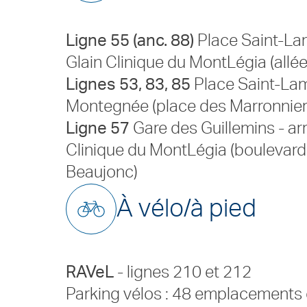
Ligne 55 (anc. 88)
Place Saint-Lam
Glain Clinique du MontLégia (allé
Lignes 53, 83, 85
Place Saint-Lamb
Montegnée (place des Marronnier
Ligne 57
Gare des Guillemins - arr
Clinique du MontLégia (boulevard
Beaujonc)
À vélo/à pied
RAVeL
- lignes 210 et 212
Parking vélos : 48 emplacements 