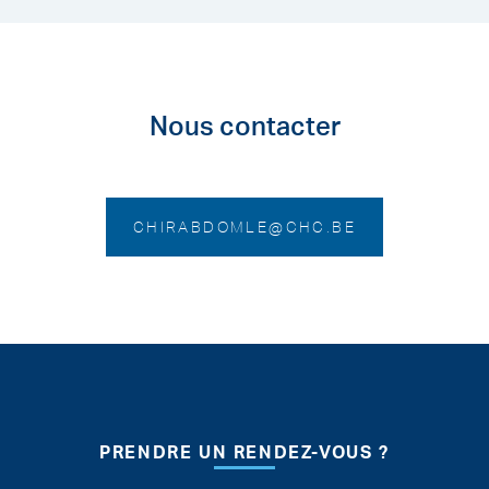
Nous contacter
CHIRABDOMLE@CHC.BE
Pied de page
PRENDRE UN RENDEZ-VOUS ?