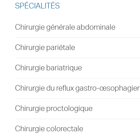
SPÉCIALITÉS
Chirurgie générale abdominale
Chirurgie pariétale
Chirurgie bariatrique
Chirurgie du reflux gastro-œsophagie
Chirurgie proctologique
Chirurgie colorectale