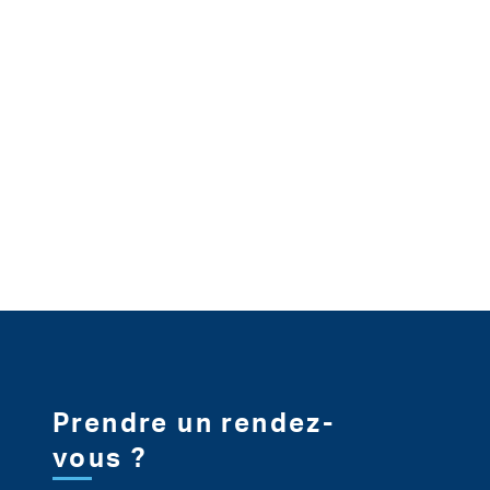
Pied de page
Prendre un rendez-
vous ?