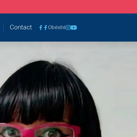
le@chc.be
Contact
Obésité
Voir la page Facebook Chirurgie Abdomina
Voir la page Instagram
Voir la chaine Youtube