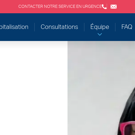
CONTACTER NOTRE SERVICE EN URGENCE
+3243554120
chirabdom
italisation
Consultations
Équipe
FAQ