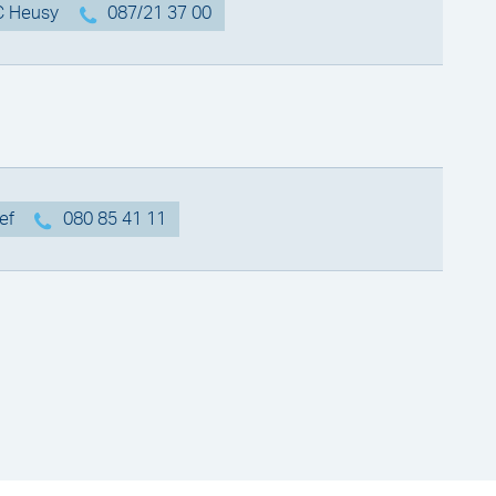
HC Heusy
087/21 37 00
sef
080 85 41 11