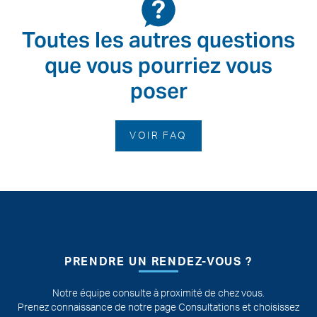
Toutes les autres questions
que vous pourriez vous
poser
VOIR FAQ
Pied de page
PRENDRE UN RENDEZ-VOUS ?
Notre équipe consulte à proximité de chez vous.
Prenez connaissance de notre page Consultations et choisissez