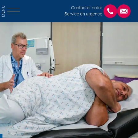
MENU
Contacter notre
Service en urgence
+3243554120
chirab
Home
Chirurgies
Colorectale