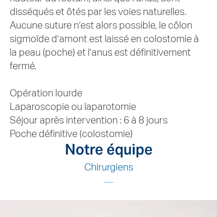
disséqués et ôtés par les voies naturelles.
Aucune suture n’est alors possible, le côlon
sigmoïde d’amont est laissé en colostomie à
la peau (poche) et l’anus est définitivement
fermé.
Opération lourde
Laparoscopie ou laparotomie
Séjour après intervention : 6 à 8 jours
Poche définitive (colostomie)
Notre équipe
Chirurgiens
Pathologies périnéales
Les troubles du plancher pelvien (descentes d’o
EN SAVOIR PLUS