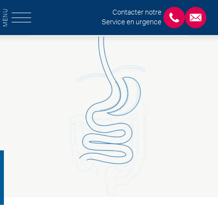
MENU
Contacter notre
Service en urgence
+3243554120
chirab
Home
Vous souffrez d’obésité ?