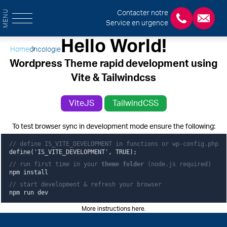
MENU
Contacter notre
Service en urgence
+3243554120
chirab
Hello World!
Home
oncologie
Wordpress Theme rapid development using
Vite & Tailwindcss
ViteJS
TailwindCSS
To test browser sync in development mode ensure the following:
// define IS_VITE_DEVELOPMENT in functions or wp-config.php
define('IS_VITE_DEVELOPMENT', TRUE);
// run first time in your
theme folder
(node.js required)
npm install
// start development & refresh your browser
npm run dev
More instructions here
.
Pied de page