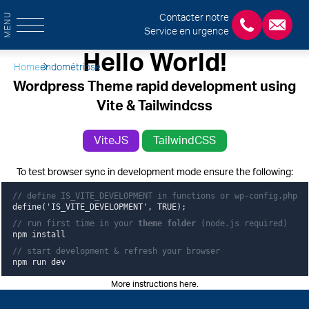
MENU
Contacter notre
Service en urgence
+3243554120
chirab
Hello World!
Home
endométriose
Wordpress Theme rapid development using
Vite & Tailwindcss
ViteJS
TailwindCSS
To test browser sync in development mode ensure the following:
// define IS_VITE_DEVELOPMENT in functions or wp-config.php
define('IS_VITE_DEVELOPMENT', TRUE);
// run first time in your
theme folder
(node.js required)
npm install
// start development & refresh your browser
npm run dev
More instructions here
.
Pied de page