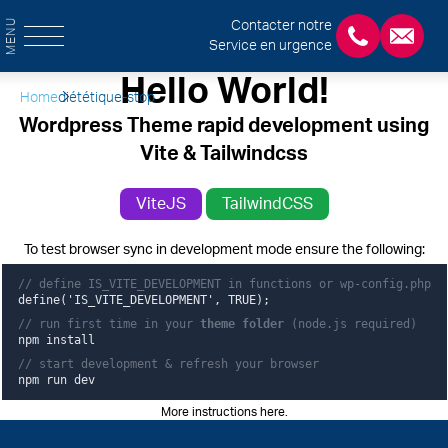
MENU
Contacter notre
Service en urgence
+3243554120
chirab
Hello World!
Home
diététique-stop
Wordpress Theme rapid development using
Vite & Tailwindcss
ViteJS
TailwindCSS
To test browser sync in development mode ensure the following:
// define IS_VITE_DEVELOPMENT in functions or wp-config.php
define('IS_VITE_DEVELOPMENT', TRUE);
// run first time in your
theme folder
(node.js required)
npm install
// start development & refresh your browser
npm run dev
More instructions here
.
Pied de page