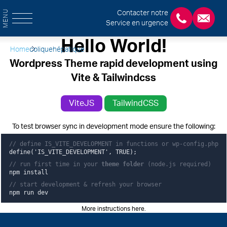
MENU
Contacter notre
Service en urgence
+3243554120
chirab
Hello World!
Home
coliquehépatique
Wordpress Theme rapid development using
Vite & Tailwindcss
ViteJS
TailwindCSS
To test browser sync in development mode ensure the following:
// define IS_VITE_DEVELOPMENT in functions or wp-config.php
define('IS_VITE_DEVELOPMENT', TRUE);
// run first time in your
theme folder
(node.js required)
npm install
// start development & refresh your browser
npm run dev
More instructions here
.
Pied de page