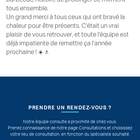
tous ensemble.
Un grand merci à tous ceux qui ont bravé la
chaleur pour être présents. C’était un vrai
plaisir de vous retrouver, et toute l’équipe est
déjà impatiente de remettre ça l’année
prochaine ! ☀️🚶
Pied de page
PRENDRE UN RENDEZ-VOUS ?
Notre équipe consulte à proximité de chez vous.
Prenez connaissance de notre page Consultations et choisissez
votre lieu de consultation, en fonction du spécialiste souhaité.