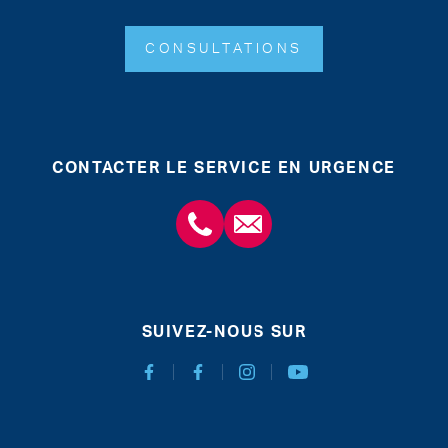
CONSULTATIONS
CONTACTER LE SERVICE EN URGENCE
+3243554120
chirabdomle@chc.be
SUIVEZ-NOUS SUR
Facebook Chirurgie Abdominale
Facebook Chirurgie de l'obésité
Instagram
Youtube