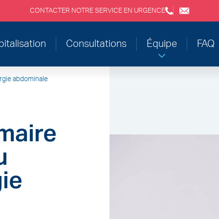
CONTACTER NOTRE SERVICE EN URGENCE
+3243554120
chirabdom
italisation
Consultations
Équipe
FAQ
urgie abdominale
maire
u
gie