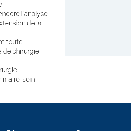
e
encore l’analyse
extension de la
re toute
 de chirurgie
rurgie-
mmaire-sein