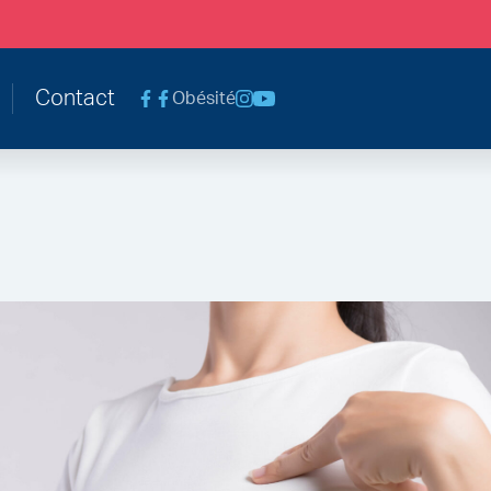
le@chc.be
Contact
Obésité
Voir la page Facebook Chirurgie Abdomina
Voir la page Instagram
Voir la chaine Youtube