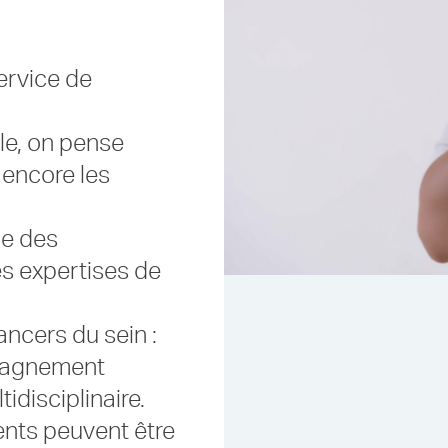
ervice de
le, on pense
 encore les
ge des
es expertises de
ncers du sein :
mpagnement
idisciplinaire.
ments peuvent être