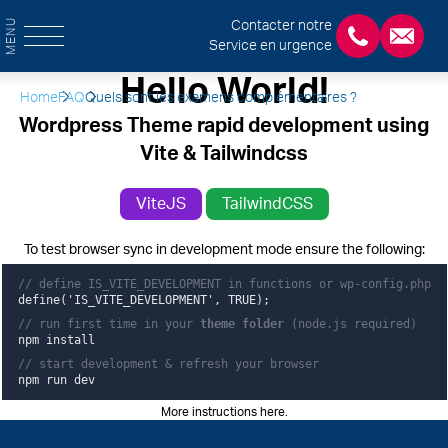
MENU
Contacter notre
Service en urgence
+3243554120
chirab
Hello World!
Home
FAQ
Quels sont les examens complémentaires ?
Wordpress Theme rapid development using
Vite & Tailwindcss
ViteJS
TailwindCSS
To test browser sync in development mode ensure the following:
// define IS_VITE_DEVELOPMENT in functions or wp-config.php
define('IS_VITE_DEVELOPMENT', TRUE);
// run first time in your
theme folder
(node.js required)
npm install
// start development & refresh your browser
npm run dev
More instructions here
.
Pied de page