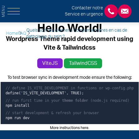
MENU
Contacter notre
Service en urgence
+3243554120
chirab
Hello World!
Quels sont les examens complémentaires en cas de
Home
FAQ
pathologie du sein ?
Wordpress Theme rapid development using
Vite & Tailwindcss
ViteJS
TailwindCSS
To test browser sync in development mode ensure the following:
// define IS_VITE_DEVELOPMENT in functions or wp-config.php
define('IS_VITE_DEVELOPMENT', TRUE);
// run first time in your
theme folder
(node.js required)
npm install
// start development & refresh your browser
npm run dev
More instructions here
.
Pied de page