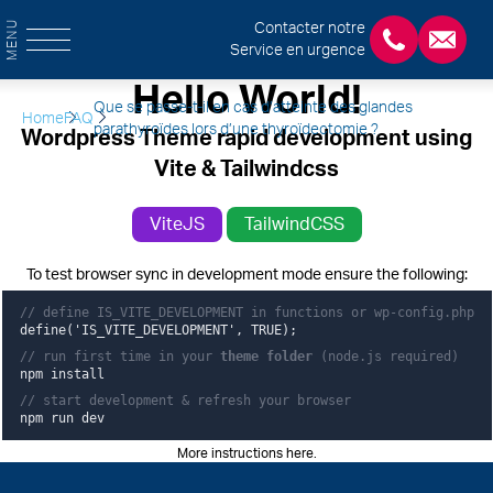
MENU
Contacter notre
Service en urgence
+3243554120
chirab
Hello World!
Que se passe-t-il en cas d’atteinte des glandes
Home
FAQ
parathyroïdes lors d’une thyroïdectomie ?
Wordpress Theme rapid development using
Vite & Tailwindcss
ViteJS
TailwindCSS
To test browser sync in development mode ensure the following:
// define IS_VITE_DEVELOPMENT in functions or wp-config.php
define('IS_VITE_DEVELOPMENT', TRUE);
// run first time in your
theme folder
(node.js required)
npm install
// start development & refresh your browser
npm run dev
More instructions here
.
Pied de page