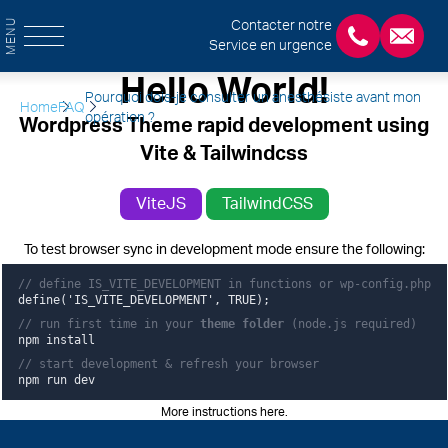
MENU
Contacter notre
Service en urgence
+3243554120
chirab
Hello World!
Pourquoi dois-je consulter un anesthésiste avant mon
Home
FAQ
opération ?
Wordpress Theme rapid development using
Vite & Tailwindcss
ViteJS
TailwindCSS
To test browser sync in development mode ensure the following:
// define IS_VITE_DEVELOPMENT in functions or wp-config.php
define('IS_VITE_DEVELOPMENT', TRUE);
// run first time in your
theme folder
(node.js required)
npm install
// start development & refresh your browser
npm run dev
More instructions here
.
Pied de page