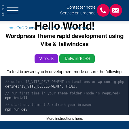
MENU
Contacter notre
Service en urgence
+3243554120
chirab
Hello World!
Home
FAQ
Quand faut-il opérer des hémorroïdes ?
Wordpress Theme rapid development using
Vite & Tailwindcss
ViteJS
TailwindCSS
To test browser sync in development mode ensure the following:
// define IS_VITE_DEVELOPMENT in functions or wp-config.php
define('IS_VITE_DEVELOPMENT', TRUE);
// run first time in your
theme folder
(node.js required)
npm install
// start development & refresh your browser
npm run dev
More instructions here
.
Pied de page