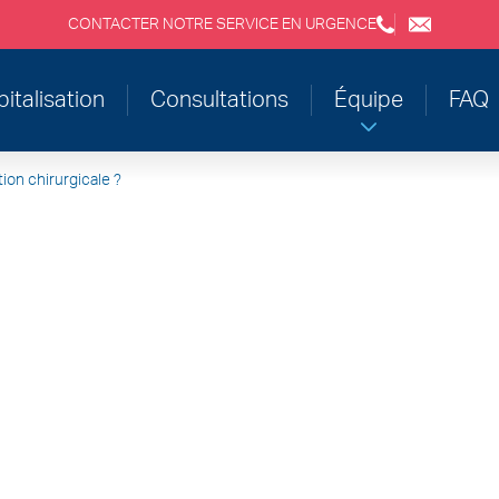
CONTACTER NOTRE SERVICE EN URGENCE
+3243554120
chirabdom
italisation
Consultations
Équipe
FAQ
ion chirurgicale ?