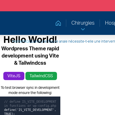
Chirurgies
Hosp
Retourner à la page d'accueil
Hello World!
Home
FAQ
Quand une fissure anale nécessite-t-elle une intervent
Wordpress Theme rapid
development using Vite
& Tailwindcss
ViteJS
TailwindCSS
To test browser sync in development
mode ensure the following:
// define IS_VITE_DEVELOPMENT
in functions or wp-config.php
define('IS_VITE_DEVELOPMENT',
TRUE);