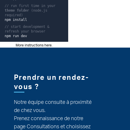
// run first time in your
theme folder
(node.js
required)
npm install
// start development &
refresh your browser
npm run dev
More instructions here
.
Pied de page
Prendre un rendez-
vous ?
Notre équipe consulte à proximité
de chez vous.
Prenez connaissance de notre
page Consultations et choisissez