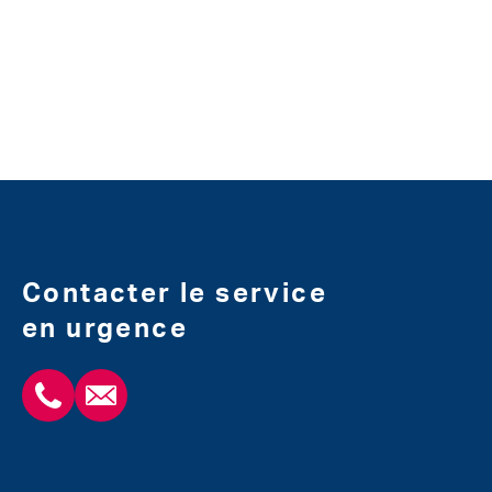
Contacter le service
en urgence
+3243554120
chirabdomle@chc.be