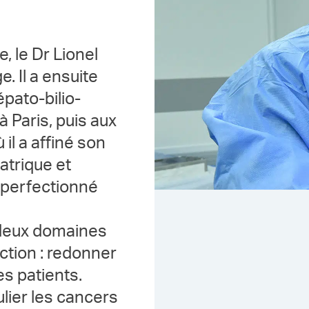
, le Dr Lionel
. Il a ensuite
épato-bilio-
à Paris, puis aux
il a affiné son
atrique et
t perfectionné
e deux domaines
ction : redonner
es patients.
ulier les cancers