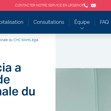
CONTACTER NOTRE SERVICE EN URGENCE
+3243554120
chirabdom
italisation
Consultations
Équipe
FAQ
dominale du CHC MontLégia
ia a
de
nale du