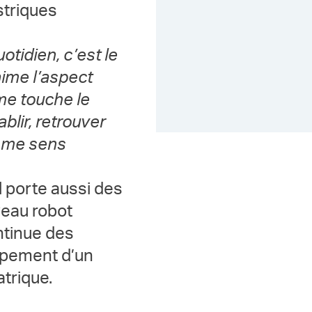
striques
tidien, c’est le
aime l’aspect
me touche le
blir, retrouver
je me sens
il porte aussi des
uveau robot
ontinue des
oppement d’un
atrique.