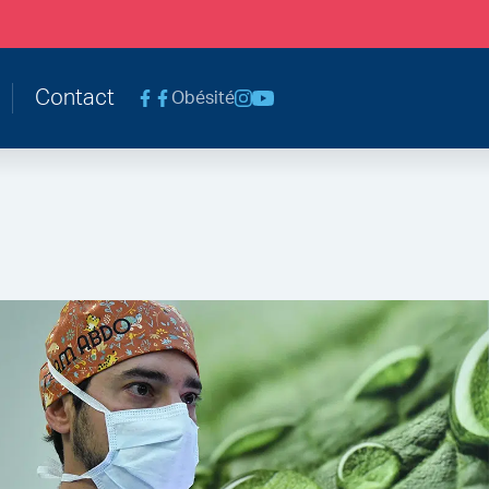
le@chc.be
Contact
Obésité
Voir la page Facebook Chirurgie Abdomina
Voir la page Instagram
Voir la chaine Youtube